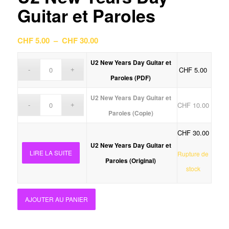
Guitar et Paroles
Plage
CHF
5.00
–
CHF
30.00
de
prix :
U2 New Years Day Guitar et
CHF
5.00
CHF 5.00
Paroles (PDF)
à
U2 New Years Day Guitar et
CHF 30.00
CHF
10.00
Paroles (Copie)
CHF
30.00
U2 New Years Day Guitar et
LIRE LA SUITE
Rupture de
Paroles (Original)
stock
AJOUTER AU PANIER