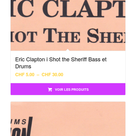
Eric Clapton i Shot the Sheriff Bass et
Drums
Plage
CHF
5.00
–
CHF
30.00
de
prix :
VOIR LES PRODUITS
CHF 5.00
à
CHF 30.00