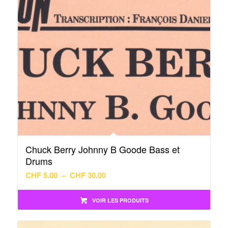
Chuck Berry Johnny B Goode Bass et
Drums
Plage
CHF
5.00
–
CHF
30.00
de
prix :
VOIR LES PRODUITS
CHF 5.00
à