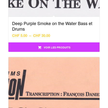
Deep Purple Smoke on the Water Bass et
Drums
Plage
CHF
5.00
–
CHF
30.00
de
prix :
VOIR LES PRODUITS
CHF 5.00
à
CHF 30.00