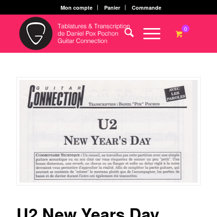
Mon compte
Panier
Commande
0
U2 New Years Day