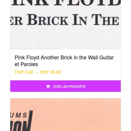
Pink Floyd Another Brick in the Wall Guitar
et Paroles
Plage
CHF
5.00
–
CHF
30.00
de
prix :
VOIR LES PRODUITS
CHF 5.00
à
CHF 30.00