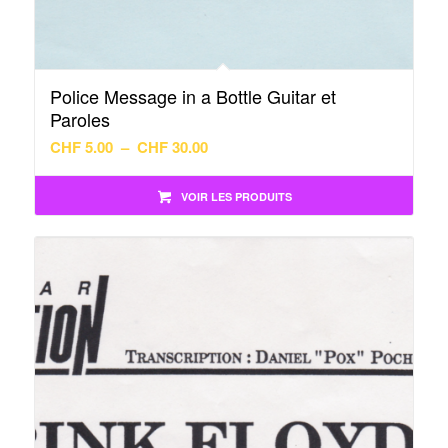
Police Message in a Bottle Guitar et
Paroles
Plage
CHF
5.00
–
CHF
30.00
de
prix :
VOIR LES PRODUITS
CHF 5.00
à
CHF 30.00