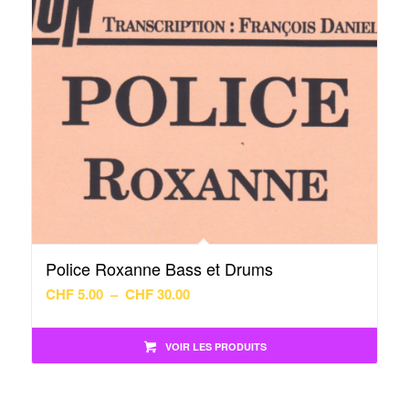
Police Roxanne Bass et Drums
Plage
CHF
5.00
–
CHF
30.00
de
prix :
VOIR LES PRODUITS
CHF 5.00
à
CHF 30.00