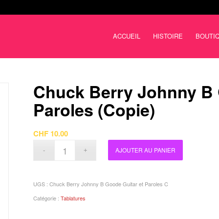
ACCUEIL
HISTOIRE
BOUTI
Chuck Berry Johnny B 
Paroles (Copie)
CHF
10.00
AJOUTER AU PANIER
UGS :
Chuck Berry Johnny B Goode Guitar et Paroles C
Catégorie :
Tablatures