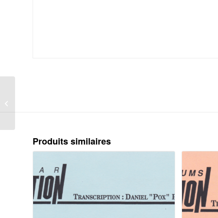
Chuck Berry Johnny B Goode Guitar
et Paroles (PDF)
Produits similaires